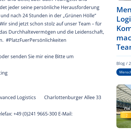
ndet jeder seine persönliche Herausforderung
Men
 und nach 24 Stunden in der „Grünen Hölle“
Logi
 Wir sind jetzt schon stolz auf unser Team – für
Kom
t, das Durchhaltevermögen und die Leidenschaft,
mac
ken. #PlatzFuerPersönlichkeiten
Tea
oder senden Sie mir eine Bitte um
Blog /
2
Mensch
ting
anced Logistics Charlottenburger Allee 33
lefax: +49 (0)241 9665-300 E-Mail: