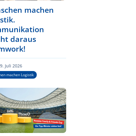
schen machen
stik.
munikation
ht daraus
mwork!
9. Juli 2026
en machen Logistik