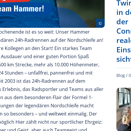
Twi
in d
der
Con
henende ist es so weit: Unser Hammer
real
endären 24h-Radrennen auf der Nordschleife an!
Ein
e Kollegen an den Start! Ein starkes Team
 Ausdauer und einer guten Portion Spaß
sic
r 500 km Strecke, mehr als 10.000 Höhenmeter,
24 Stunden – unfallfrei, pannenfrei und mit
Blog /
0
eit 2003 ist das 24h-Radrennen auf dem
s Erlebnis, das Radsportler und Teams aus aller
on aus dem besonderen Flair der Formel 1-
ungen der legendären Nordschleife macht
 so besonders – und weltweit einmalig. Der
 möglich Hier zählt nicht nur sportlicher Ehrgeiz:
er und Geist, aber auch Teamgeist und