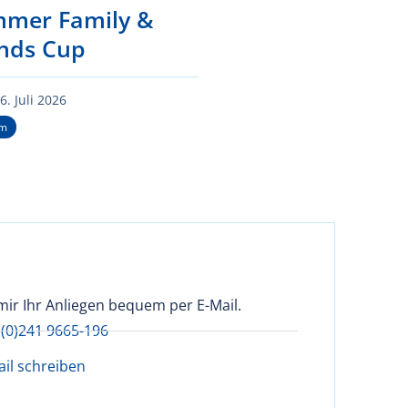
mer Family &
ends Cup
6. Juli 2026
um
mir Ihr Anliegen bequem per E-Mail.
 (0)241 9665-196
ail schreiben