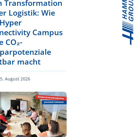
n Transformation
er Logistik: Wie
 Hyper
nectivity Campus
e CO₂-
sparpotenziale
htbar macht
5. August 2026