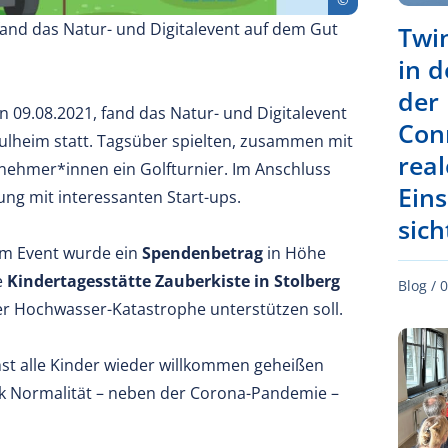
and das Natur- und Digitalevent auf dem Gut
Twi
in d
der
09.08.2021, fand das Natur- und Digitalevent
Con
ulheim statt. Tagsüber spielten, zusammen mit
real
nehmer*innen ein Golfturnier. Im Anschluss
Ein
ng mit interessanten Start-ups.
sic
sem Event wurde ein
Spendenbetrag
in Höhe
e
Kindertagesstätte Zauberkiste in Stolberg
Blog /
0
r Hochwasser-Katastrophe unterstützen soll.
hst alle Kinder wieder willkommen geheißen
k Normalität – neben der Corona-Pandemie –