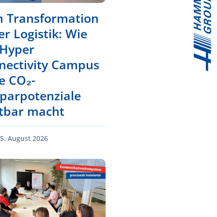
n Transformation
er Logistik: Wie
 Hyper
nectivity Campus
e CO₂-
sparpotenziale
htbar macht
5. August 2026