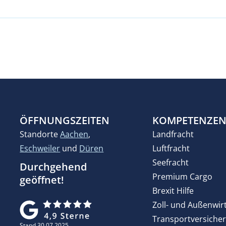
ÖFFNUNGSZEITEN
KOMPETENZE
Standorte
Aachen
,
Landfracht
Eschweiler
und
Düren
Luftfracht
Seefracht
Durchgehend
Premium Cargo
geöffnet!
Brexit Hilfe
Zoll- und Außenwir
Transportversiche
Stand 30.07.2025