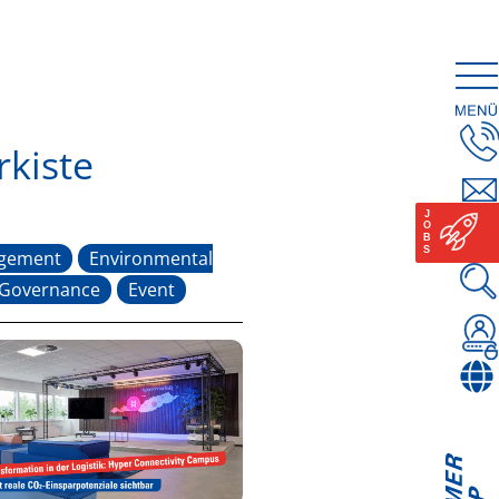
rkiste
gement
Environmental
 Governance
Event