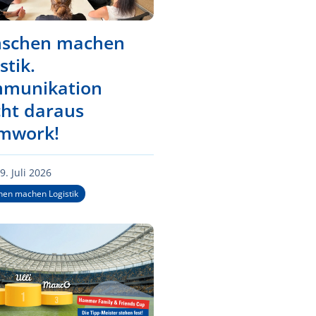
schen machen
stik.
munikation
ht daraus
mwork!
9. Juli 2026
en machen Logistik