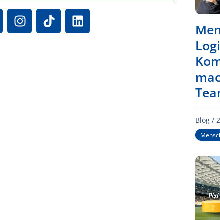
Men
Logi
Kom
mac
Tea
Blog /
2
Mensch