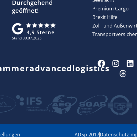
Durchgehend
Premium Cargo
geöffnet!
Brexit Hilfe
Zoll- und Außenwir
Transportversiche
Stand 30.07.2025
ammeradvancedlogistics
tellungen
ADSp 2017
Datenschutz
Im