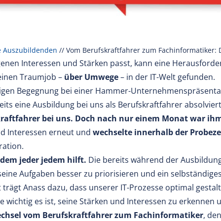
e Auszubildenden
//
Vom Berufskraftfahrer zum Fachinformatiker: D
genen Interessen und Stärken passt, kann eine Herausforder
einen Traumjob –
über Umwege
– in der IT-Welt gefunden.
älligen Begegnung bei einer Hammer-Unternehmenspräsenta
its eine Ausbildung bei uns als Berufskraftfahrer absolvier
aftfahrer bei uns. Doch nach nur einem Monat war ihm k
und Interessen erneut und
wechselte innerhalb der Probezei
ration.
 dem jeder jedem hilft.
Die bereits während der Ausbildung
seine Aufgaben besser zu priorisieren und ein selbständige
t trägt Anass dazu, dass unserer IT-Prozesse optimal gestal
wie wichtig es ist, seine Stärken und Interessen zu erkenne
chsel vom Berufskraftfahrer zum Fachinformatiker
, den