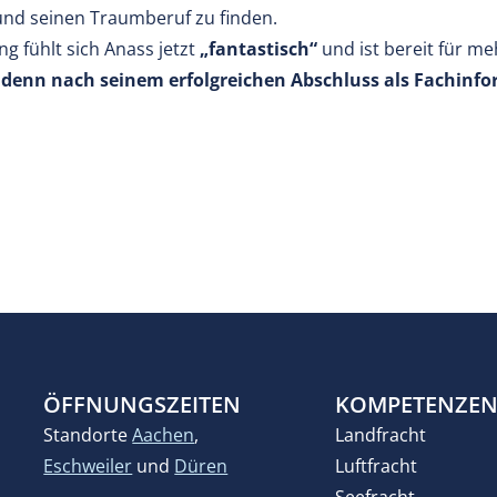
 und seinen Traumberuf zu finden.
g fühlt sich Anass jetzt
„fantastisch“
und ist bereit für m
denn nach seinem erfolgreichen Abschluss als Fachinform
ÖFFNUNGSZEITEN
KOMPETENZE
Standorte
Aachen
,
Landfracht
Eschweiler
und
Düren
Luftfracht
Seefracht