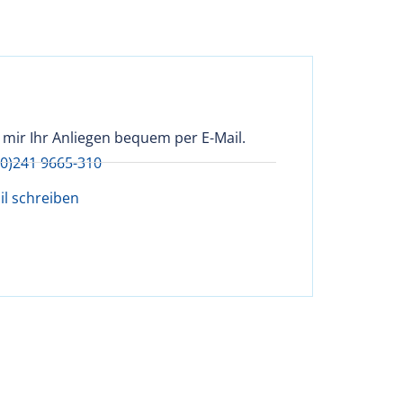
 mir Ihr Anliegen bequem per E-Mail.
(0)241 9665-310
il schreiben