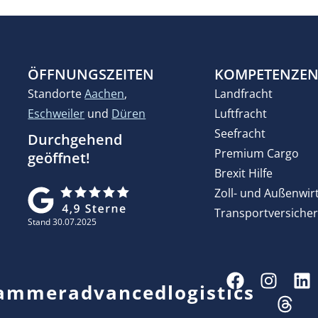
ÖFFNUNGSZEITEN
KOMPETENZE
Standorte
Aachen
,
Landfracht
Eschweiler
und
Düren
Luftfracht
Seefracht
Durchgehend
Premium Cargo
geöffnet!
Brexit Hilfe
Zoll- und Außenwir
Transportversiche
Stand 30.07.2025
ammeradvancedlogistics