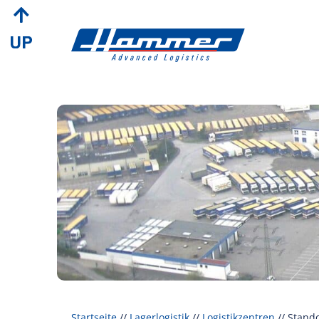
Startseite
//
Lagerlogistik
//
Logistikzentren
//
Stand