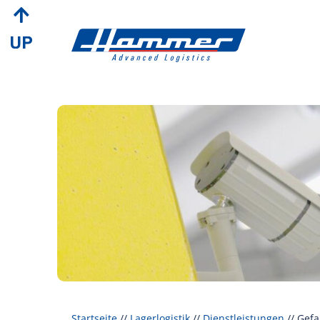
Startseite
//
Lagerlogistik
//
Dienstleistungen
//
Gefa