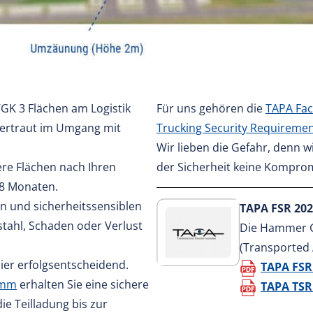
GK 3 Flächen am Logistik
Für uns gehören die
TAPA Faci
vertraut im Umgang mit
Trucking Security Requiremen
Wir lieben die Gefahr, denn w
ere Flächen nach Ihren
der Sicherheit keine Komprom
18 Monaten.
n und sicherheitssensiblen
TAPA FSR 202
stahl, Schaden oder Verlust
Die Hammer G
(Transported 
ier erfolgsentscheidend.
TAPA FSR 
amm
erhalten Sie eine sichere
TAPA TSR
ie Teilladung bis zur