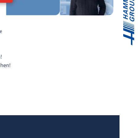
e
!
chen!