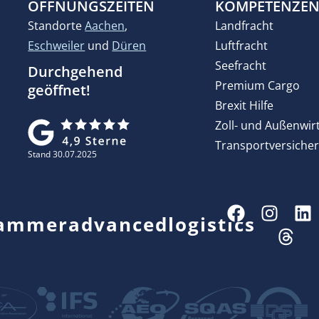
ÖFFNUNGSZEITEN
KOMPETENZE
Standorte
Aachen
,
Landfracht
Eschweiler
und
Düren
Luftfracht
Seefracht
Durchgehend
Premium Cargo
geöffnet!
Brexit Hilfe
Zoll- und Außenwir
Transportversiche
Stand 30.07.2025
ammeradvancedlogistics