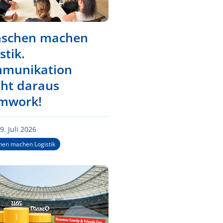
schen machen
stik.
munikation
ht daraus
mwork!
9. Juli 2026
en machen Logistik