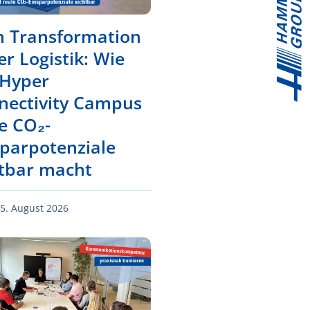
n Transformation
er Logistik: Wie
 Hyper
nectivity Campus
e CO₂-
sparpotenziale
htbar macht
5. August 2026