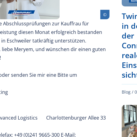
Twi
e Abschlussprüfungen zur Kauffrau für
in d
leistung diesen Monat erfolgreich bestanden
der
n Eschweiler tatkräftig unterstützen.
Con
, liebe Meryem, und wünschen dir einen guten
real
!
Ein
sic
oder senden Sie mir eine Bitte um
ting
Blog /
0
anced Logistics Charlottenburger Allee 33
lefax: +49 (0)241 9665-300 E-Mail: