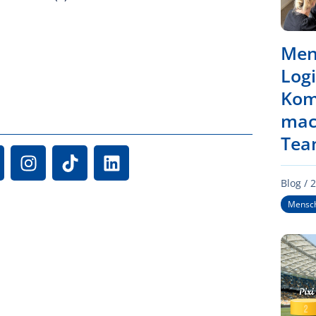
Men
Logi
Kom
mac
Tea
Blog /
2
Mensch