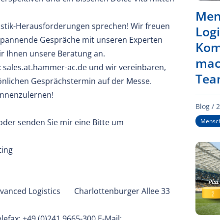
Men
gistik-Herausforderungen sprechen! Wir freuen
Logi
spannende Gespräche mit unseren Experten
Kom
ir Ihnen unsere Beratung an.
mac
: sales.at.hammer-ac.de und wir vereinbaren,
Tea
sönlichen Gesprächstermin auf der Messe.
ennenzulernen!
Blog /
2
Mensch
oder senden Sie mir eine Bitte um
ting
anced Logistics Charlottenburger Allee 33
lefax: +49 (0)241 9665-300 E-Mail: