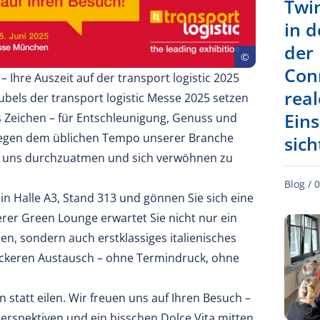
Twi
in d
der
Con
– Ihre Auszeit auf der transport logistic 2025
real
ubels der transport logistic Messe 2025 setzen
Ein
s Zeichen – für Entschleunigung, Genuss und
egen dem üblichen Tempo unserer Branche
sic
bei uns durchzuatmen und sich verwöhnen zu
Blog /
0
n Halle A3, Stand 313 und gönnen Sie sich eine
rer Green Lounge erwartet Sie nicht nur ein
n, sondern auch erstklassiges italienisches
ockeren Austausch – ohne Termindruck, ohne
n statt eilen. Wir freuen uns auf Ihren Besuch –
Perspektiven und ein bisschen Dolce Vita mitten