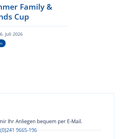
mer Family &
ends Cup
6. Juli 2026
um
mir Ihr Anliegen bequem per E-Mail.
 (0)241 9665-196