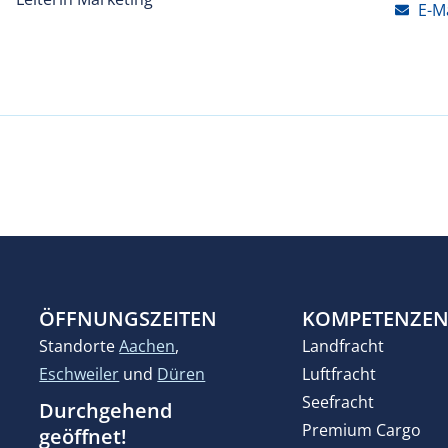
E-M
ÖFFNUNGSZEITEN
KOMPETENZE
Standorte
Aachen
,
Landfracht
Eschweiler
und
Düren
Luftfracht
Seefracht
Durchgehend
Premium Cargo
geöffnet!