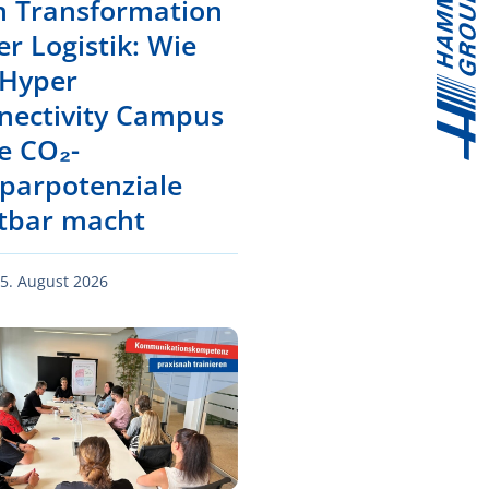
n Transformation
er Logistik: Wie
 Hyper
nectivity Campus
e CO₂-
sparpotenziale
htbar macht
5. August 2026