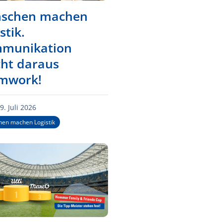
schen machen
stik.
munikation
ht daraus
mwork!
9. Juli 2026
en machen Logistik